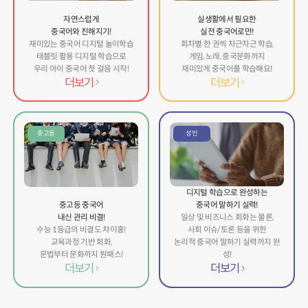
자연스럽게
실생활에서 필요한
중국어와 친해지기!
실전 중국어로만!
재미있는 중국어 디지털 놀이학습
회차별 한 권씩 차근차근 학습,
태블릿 활용 디지털 학습으로
게임, 노래, 중국문화까지
우리 아이 중국어 첫 걸음 시작!
재미있게 중국어를 학습해요!
더보기
더보기
중고등
성인
디지털 학습으로 완성하는
중고등 중국어
중국어 말하기 실력!
내신 관리 비결!
일상 및 비즈니스 회화는 물론,
수능 1등급의 비결도 차이홍!
사회 이슈/토론 등을 위한
교육과정 기반 회화,
논리적 중국어 말하기 실력까지 완
문법부터 문화까지 원패스!
성!
더보기
더보기