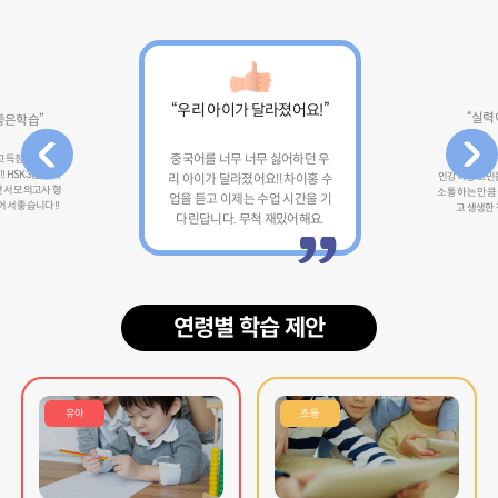
“우리 아이가 달라졌어요!”
“실력
좋은학습”
중국어를 너무 너무 싫어하던 우
 고득점으로 합격
 HSK3급 교재
인강이랑 고민을
리 아이가 달라졌어요!! 차이홍 수
서 모의고사 형
소통 하는 만큼
업을 듣고 이제는 수업 시간을 기
어서 좋습니다!!
고 생생한 
다린답니다. 무척 재밌어해요.
연령별 학습 제안
유아
초등