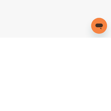
회사소개
이용약관
개인정보처리방침
이메일주소무단수집거부
법적고지
오픈소스 라이선스