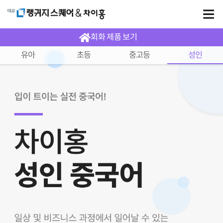
회화 제품 보기
유아
초등
중고등
성인