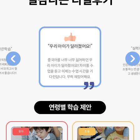
실감나는 리얼후기
“우리 아이가 달라졌어요!”
“실력
좋은학습”
중국어를 너무 너무 싫어하던 우
 고득점으로 합격
 HSK3급 교재
인강이랑 고민을
리 아이가 달라졌어요!! 차이홍 수
서 모의고사 형
소통 하는 만큼
업을 듣고 이제는 수업 시간을 기
어서 좋습니다!!
고 생생한 
다린답니다. 무척 재밌어해요.
연령별 학습 제안
유아
초등