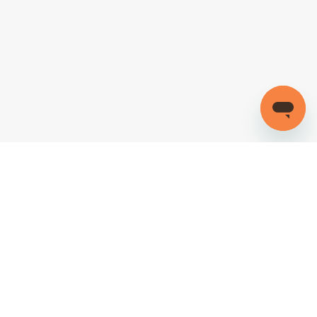
회사소개
이용약관
개인정보처리방침
이메일주소무단수집거부
법적고지
오픈소스 라이선스