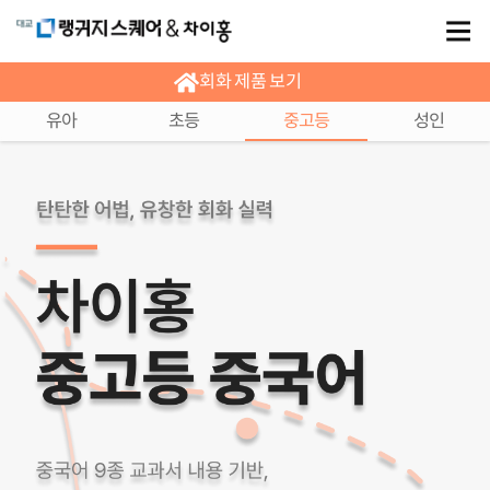
회화 제품 보기
유아
초등
중고등
성인