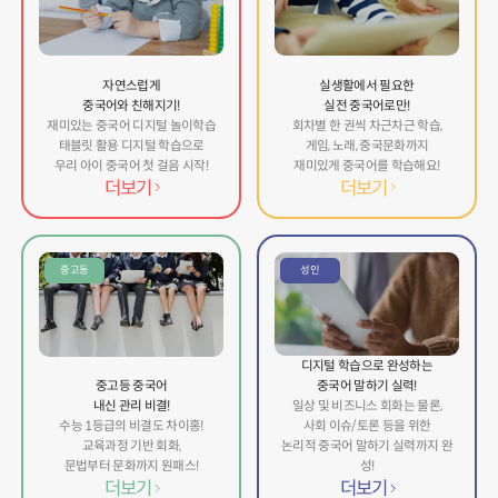
자연스럽게
실생활에서 필요한
중국어와 친해지기!
실전 중국어로만!
재미있는 중국어 디지털 놀이학습
회차별 한 권씩 차근차근 학습,
태블릿 활용 디지털 학습으로
게임, 노래, 중국문화까지
우리 아이 중국어 첫 걸음 시작!
재미있게 중국어를 학습해요!
더보기
더보기
중고등
성인
디지털 학습으로 완성하는
중고등 중국어
중국어 말하기 실력!
내신 관리 비결!
일상 및 비즈니스 회화는 물론,
수능 1등급의 비결도 차이홍!
사회 이슈/토론 등을 위한
교육과정 기반 회화,
논리적 중국어 말하기 실력까지 완
문법부터 문화까지 원패스!
성!
더보기
더보기