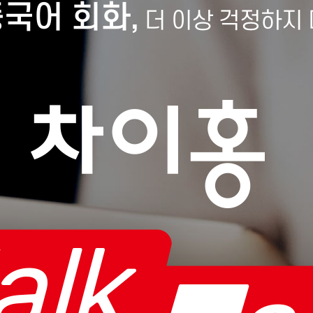
중
국
어
회화,
더 이상 걱정하지 