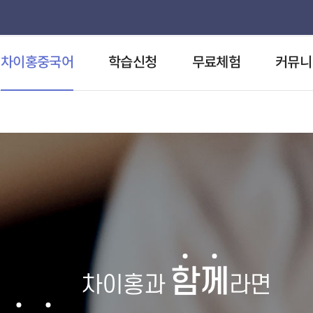
차이홍중국어
학습신청
무료체험
커뮤니
함
께
차이홍과
라면