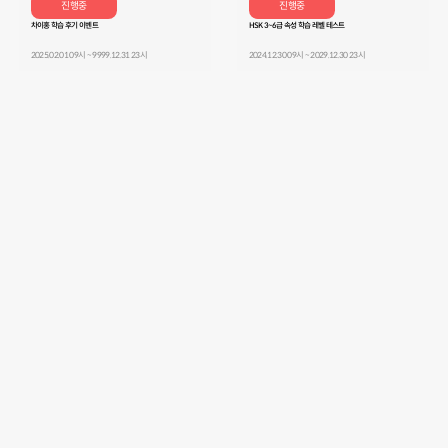
진행중
진행중
차이홍 학습 후기 이벤트
HSK 3~6급 속성 학습 레벨 테스트
2025.02.01 09시 ~ 9999.12.31 23시
2024.12.30 09시 ~ 2029.12.30 23시